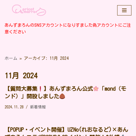
コ
ン
あんずまろんのSNSアカウントになりすました偽アカウントにご注
テ
意ください
ン
ツ
へ
ホーム
»
アーカイブ: 11月 2024
ス
キ
11月 2024
ッ
プ
【質問大募集
】あんずまろん公式
「mond（モ
ンド）」開設しました
2024.11.28
新着情報
【POPUP・イベント開催】UZNo(れおなるど)×あん