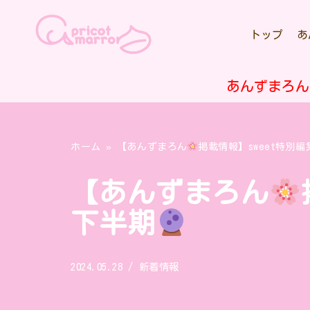
トップ
あ
コ
ン
テ
あんずまろん
ン
ツ
へ
ホーム
»
【あんずまろん
掲載情報】sweet特別編集
ス
キ
【あんずまろん
ッ
プ
下半期
2024.05.28
新着情報