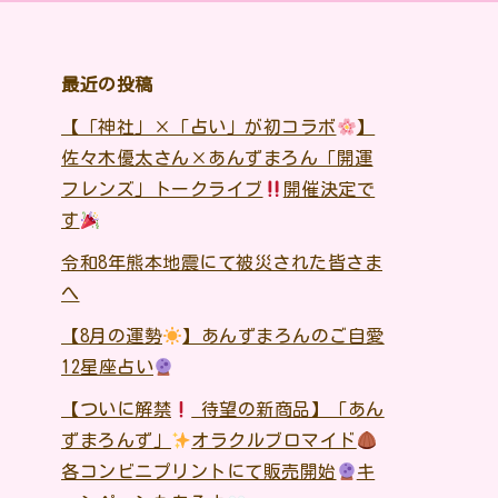
最近の投稿
【「神社」×「占い」が初コラボ
】
佐々木優太さん×あんずまろん「開運
フレンズ」トークライブ
開催決定で
す
令和8年熊本地震にて被災された皆さま
へ
【8月の運勢
】あんずまろんのご自愛
12星座占い
【ついに解禁
待望の新商品】「あん
ずまろんず」
オラクルブロマイド
各コンビニプリントにて販売開始
キ