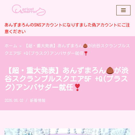
コ
ン
あんずまろんのSNSアカウントになりすました偽アカウントにご注
テ
意ください
ン
ホーム
»
【超・重大発表】あんずまろん
が渋谷スクランブルス
ツ
クエア5F +Q(プラスク)アンバサダー就任
へ
ス
キ
【超・重大発表】あんずまろん
が渋
ッ
谷スクランブルスクエア5F +Q(プラス
プ
ク)アンバサダー就任
2026.06.02
新着情報