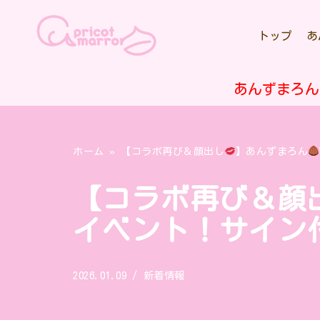
トップ
あ
コ
ン
テ
あんずまろん
ン
ツ
へ
ホーム
»
【コラボ再び＆顔出し
】あんずまろん
ス
キ
【コラボ再び＆顔
ッ
プ
イベント！サイン
2026.01.09
新着情報