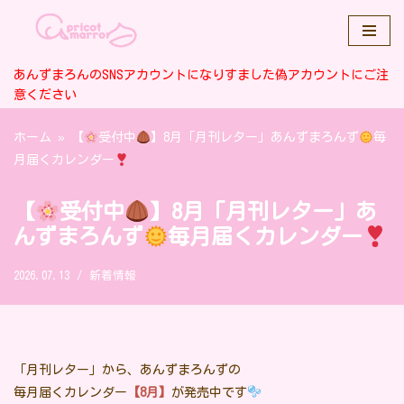
コ
ン
あんずまろんのSNSアカウントになりすました偽アカウントにご注
テ
意ください
ン
ホーム
»
【
受付中
】8月「月刊レター」あんずまろんず
毎
ツ
月届くカレンダー
へ
ス
キ
【
受付中
】8月「月刊レター」あ
ッ
んずまろんず
毎月届くカレンダー
プ
2026.07.13
新着情報
「月刊レター」から、あんずまろんずの
毎月届くカレンダー
【8月】
が発売中です